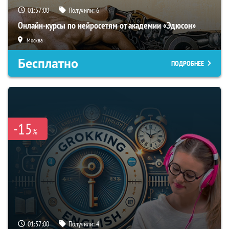
01:56:59
Получили:
6
Онлайн-курсы по нейросетям от академии «Эдюсон»
Москва
Бесплатно
ПОДРОБНЕЕ
-15
%
01:56:59
Получили:
4