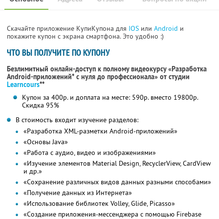
Скачайте приложение КупиКупона для
IOS
или
Android
и
покажите купон с экрана смартфона. Это удобно :)
ЧТО ВЫ ПОЛУЧИТЕ ПО КУПОНУ
Безлимитный онлайн-доступ к полному видеокурсу «Разработка
Android-приложений* с нуля до профессионала» от студии
Learncours
**
Купон за 400р. и доплата на месте: 590р. вместо 19800р.
Скидка 95%
В стоимость входит изучение разделов:
«Разработка XML-разметки Android-приложений»
«Основы Java»
«Работа с аудио, видео и изображениями»
«Изучение элементов Material Design, RecyclerView, CardView
и др.»
«Сохранение различных видов данных разными способами»
«Получение данных из Интернета»
«Использование библиотек Volley, Glide, Picasso»
«Создание приложения-мессенджера с помощью Firebase