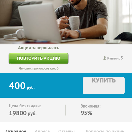
Акция завершилась
5
ПОВТОРИТЬ АКЦИЮ
Купили:
Человек проголосовало: 0
КУПИТЬ
400
руб.
Цена без скидки:
Экономия:
19800
95%
руб.
Основное
Адреса
Отзывы
Вопросы по акции