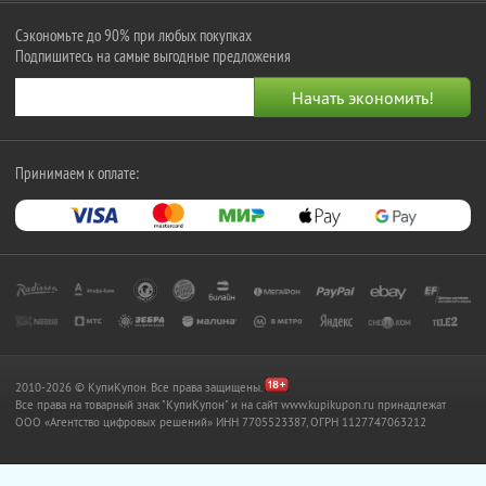
Сэкономьте до 90% при любых покупках
Подпишитесь на самые выгодные предложения
Принимаем к оплате:
2010-2026 © КупиКупон. Все права защищены.
Все права на товарный знак "КупиКупон" и на сайт www.kupikupon.ru принадлежат
OOO «Агентство цифровых решений» ИНН 7705523387, ОГРН 1127747063212