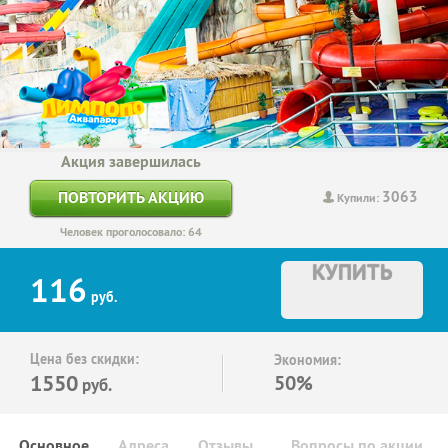
Акция завершилась
3063
ПОВТОРИТЬ АКЦИЮ
Купили:
Человек проголосовало: 64
КУПИТЬ
116
руб.
Цена без скидки:
Экономия:
1550
50%
руб.
Основное
Адреса
Отзывы
Вопросы по акции