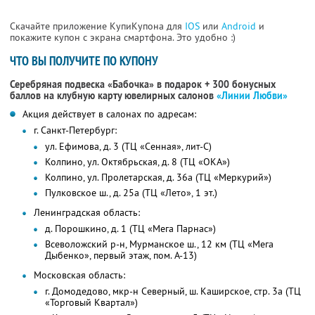
Скачайте приложение КупиКупона для
IOS
или
Android
и
покажите купон с экрана смартфона. Это удобно :)
ЧТО ВЫ ПОЛУЧИТЕ ПО КУПОНУ
Серебряная подвеска «Бабочка» в подарок + 300 бонусных
баллов на клубную карту ювелирных салонов
«Линии Любви»
Акция действует в салонах по адресам:
г. Санкт-Петербург:
ул. Ефимова, д. 3 (ТЦ «Сенная», лит-С)
Колпино, ул. Октябрьская, д. 8 (ТЦ «ОКА»)
Колпино, ул. Пролетарская, д. 36а (ТЦ «Меркурий»)
Пулковское ш., д. 25а (ТЦ «Лето», 1 эт.)
Ленинградская область:
д. Порошкино, д. 1 (ТЦ «Мега Парнас»)
Всеволожский р-н, Мурманское ш., 12 км (ТЦ «Мега
Дыбенко», первый этаж, пом. А-13)
Московская область:
г. Домодедово, мкр-н Северный, ш. Каширское, стр. 3а (ТЦ
«Торговый Квартал»)