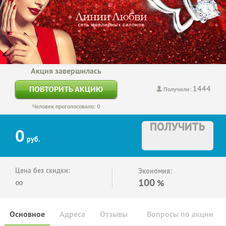
Акция завершилась
1444
ПОВТОРИТЬ АКЦИЮ
Получили:
Человек проголосовало: 0
ПОЛУЧИТЬ
0
руб.
Цена без скидки:
Экономия:
∞
100
%
Основное
Адреса
Отзывы
Вопросы по акции