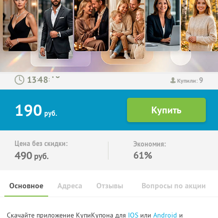
9
:
:
Купили:
190
руб.
Цена без скидки:
Экономия:
490
61%
руб.
Основное
Адреса
Отзывы
Вопросы по акции
Скачайте приложение КупиКупона для
IOS
или
Android
и