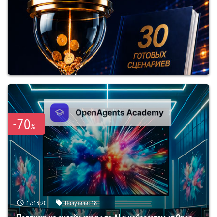
-70
%
17:13:19
Получили:
18