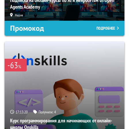
Подписка на онлайн-курсы по AI и нейросетям от Open
Agents Academy
Россия
Промокод
ПОДРОБНЕЕ
-63
%
17:13:19
Получили:
4
Курс программирования для начинающих от онлайн-
школы Onskills