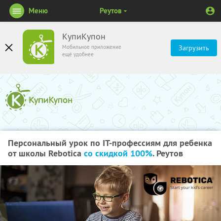
Меню
Реутов
КупиКупон
Мобильное приложение
Загрузить
ещё удобнее
Персональный урок по IT-профессиям для ребенка
от школы Rebotica
со скидкой 100%
. Реутов