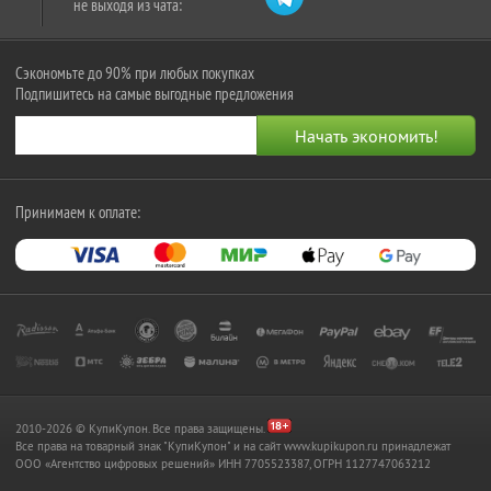
не выходя из чата:
Сэкономьте до 90% при любых покупках
Подпишитесь на самые выгодные предложения
Принимаем к оплате:
2010-2026 © КупиКупон. Все права защищены.
Все права на товарный знак "КупиКупон" и на сайт www.kupikupon.ru принадлежат
OOO «Агентство цифровых решений» ИНН 7705523387, ОГРН 1127747063212