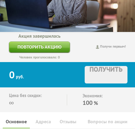
Акция завершилась
ПОВТОРИТЬ АКЦИЮ
Получи первым!
Человек проголосовало: 0
ПОЛУЧИТЬ
0
руб.
Цена без скидки:
Экономия:
∞
100
%
Основное
Адреса
Отзывы
Вопросы по акции