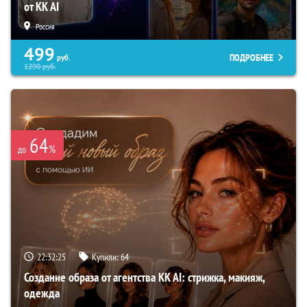
от KK AI
Россия
499
ПОДРОБНЕЕ
руб.
1290
руб.
64
%
до
22:32:24
Купили:
64
Создание образа от агентства KK AI: стрижка, макияж,
одежда