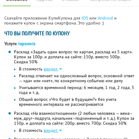
Скачайте приложение КупиКупона для
IOS
или
Android
и
покажите купон с экрана смартфона. Это удобно :)
ЧТО ВЫ ПОЛУЧИТЕ ПО КУПОНУ
Услуги
таролога
Расклад «Задать один вопрос по картам, расклад из 5 карт».
Купон за 100р. и доплата на сайте: 150р. вместо 500р.
Скидка 50%
В стоимость
входит:
Расклад отвечает на односложный вопрос, основной ответ
— «да» или «нет», по конкретному событию или делу
Учитывается временной период: 6 месяцев, 1 год, 2 года, 3
года и т. д.
Общий вопрос «Что будет в будущем?» без учета
временного интервала не рассматривается
Расклад «На взаимоотношения» (2 любых человека — жена–
муж, друг–подруга, начальник–подчиненный и т. д.). Купон за
150р. и доплата на сайте: 200р. вместо 700р. Скидка 50%
В стоимость
входит: