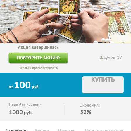
Акция завершилась
17
ПОВТОРИТЬ АКЦИЮ
Купили:
Человек проголосовало: 0
КУПИТЬ
100
от
руб.
Цена без скидки:
Экономия:
1000
52%
руб.
Основное
Адреса
Отзывы
Вопросы по акции