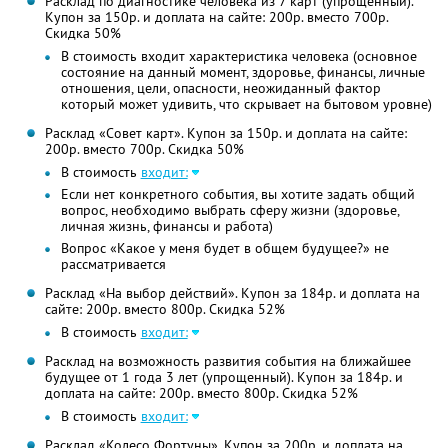
Расклад по диагностике человека из 7 карт (упрощенный).
Купон за 150р. и доплата на сайте: 200р. вместо 700р.
Скидка 50%
В стоимость входит характеристика человека (основное
состояние на данный момент, здоровье, финансы, личные
отношения, цели, опасности, неожиданный фактор
который может удивить, что скрывает на бытовом уровне)
Расклад «Совет карт». Купон за 150р. и доплата на сайте:
200р. вместо 700р. Скидка 50%
В стоимость
входит:
Если нет конкретного события, вы хотите задать общий
вопрос, необходимо выбрать сферу жизни (здоровье,
личная жизнь, финансы и работа)
Вопрос «Какое у меня будет в общем будущее?» не
рассматривается
Расклад «На выбор действий». Купон за 184р. и доплата на
сайте: 200р. вместо 800р. Скидка 52%
В стоимость
входит:
Расклад на возможность развития события на ближайшее
будущее от 1 года 3 лет (упрощенный). Купон за 184р. и
доплата на сайте: 200р. вместо 800р. Скидка 52%
В стоимость
входит:
Расклад «Колесо Фортуны». Купон за 200р. и доплата на