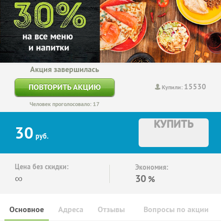
Акция завершилась
15530
ПОВТОРИТЬ АКЦИЮ
Купили:
Человек проголосовало: 17
КУПИТЬ
30
руб.
Цена без скидки:
Экономия:
∞
30
%
Основное
Адреса
Отзывы
Вопросы по акции