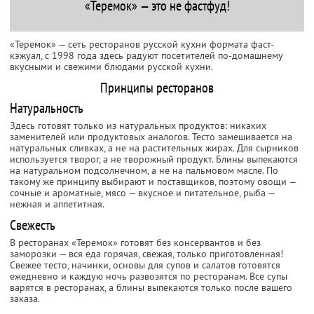
«Теремок» — это не фастфуд!
«Теремок» — сеть ресторанов русской кухни формата фаст-
кэжуал, с 1998 года здесь радуют посетителей по-домашнему
вкусными и свежими блюдами русской кухни.
Принципы ресторанов
Натуральность
Здесь готовят только из натуральных продуктов: никаких
заменителей или продуктовых аналогов. Тесто замешивается на
натуральных сливках, а не на растительных жирах. Для сырников
используется творог, а не творожный продукт. Блины выпекаются
на натуральном подсолнечном, а не на пальмовом масле. По
такому же принципу выбирают и поставщиков, поэтому овощи —
сочные и ароматные, мясо — вкусное и питательное, рыба —
нежная и аппетитная.
Свежесть
В ресторанах «Теремок» готовят без консервантов и без
заморозки — вся еда горячая, свежая, только приготовленная!
Свежее тесто, начинки, основы для супов и салатов готовятся
ежедневно и каждую ночь развозятся по ресторанам. Все супы
варятся в ресторанах, а блины выпекаются только после вашего
заказа.