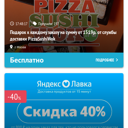
17:48:16
Получили:
197
Подарок к каждому заказу на сумму от 1519р. от службы
доставки PizzaSushiWok
г. Москва
Бесплатно
ПОДРОБНЕЕ
-40
%