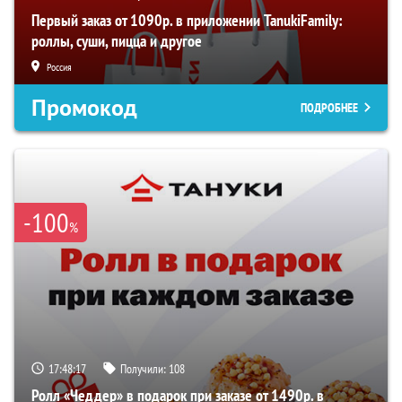
Первый заказ от 1090р. в приложении TanukiFamily:
роллы, суши, пицца и другое
Россия
Промокод
ПОДРОБНЕЕ
-100
%
17:48:16
Получили:
108
Ролл «Чеддер» в подарок при заказе от 1490р. в