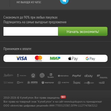
не выходя из чата:
Сэкономьте до 90% при любых покупках
Подпишитесь на самые выгодные предложения
Принимаем к оплате:
2010-2026 © КупиКупон. Все права защищены.
Все права на товарный знак "КупиКупон" и на сайт www.kupikupon.ru принадлежат
OOO «Агентство цифровых решений» ИНН 7705523387, ОГРН 1127747063212