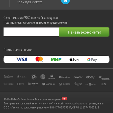
не выходя из чата:
Сэкономьте до 90% при любых покупках
Подпишитесь на самые выгодные предложения
Принимаем к оплате:
2010-2026 © КупиКупон. Все права защищены.
Все права на товарный знак "КупиКупон" и на сайт www.kupikupon.ru принадлежат
OOO «Агентство цифровых решений» ИНН 7705523387, ОГРН 1127747063212