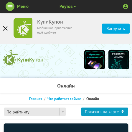
Меню
Реутов
КупиКупон
Мобильное приложение
Загрузить
ещё удобнее
Онлайн
Главная
Что работает сейчас
Онлайн
Показать на карте
По рейтингу