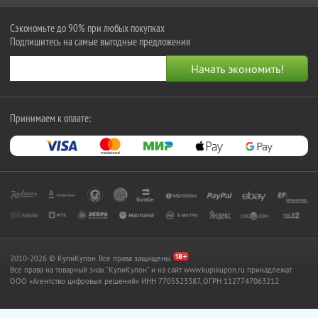
Сэкономьте до 90% при любых покупках
Подпишитесь на самые выгодные предложения
Принимаем к оплате:
2010-2026 © КупиКупон. Все права защищены.
Все права на товарный знак "КупиКупон" и на сайт www.kupikupon.ru принадлежат
OOO «Агентство цифровых решений» ИНН 7705523387, ОГРН 1127747063212