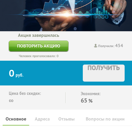
Акция завершилась
454
ПОВТОРИТЬ АКЦИЮ
Получили:
Человек проголосовало: 0
ПОЛУЧИТЬ
0
руб.
Цена без скидки:
Экономия:
∞
65
%
Основное
Адреса
Отзывы
Вопросы по акции