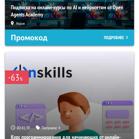
Подписка на онлайн-курсы по AI и нейросетям от Open
Agents Academy
Россия
Промокод
ПОДРОБНЕЕ
-63
%
00:41:38
Получили:
4
Курс программирования для начинающих от онлайн-