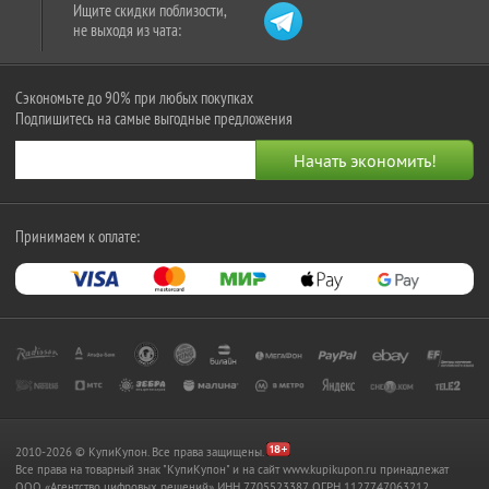
Ищите скидки поблизости,
не выходя из чата:
Сэкономьте до 90% при любых покупках
Подпишитесь на самые выгодные предложения
Принимаем к оплате:
2010-2026 © КупиКупон. Все права защищены.
Все права на товарный знак "КупиКупон" и на сайт www.kupikupon.ru принадлежат
OOO «Агентство цифровых решений» ИНН 7705523387, ОГРН 1127747063212