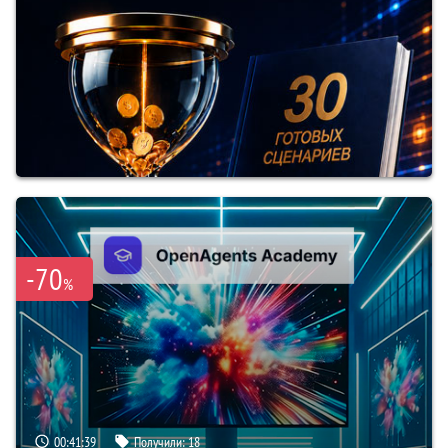
-70
%
00:41:38
Получили:
18