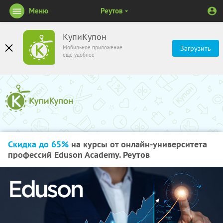
Меню
Реутов
КупиКупон
Мобильное приложение
Загрузить
ещё удобнее
Скидка до 65%
на курсы от онлайн-университета
профессий Eduson Academy. Реутов