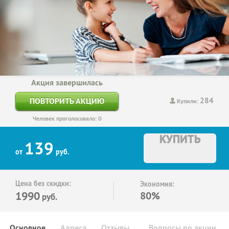
Акция завершилась
284
ПОВТОРИТЬ АКЦИЮ
Купили:
Человек проголосовало: 0
КУПИТЬ
139
от
руб.
Цена без скидки:
Экономия:
1990
80%
руб.
Основное
Адреса
Отзывы
Вопросы по акции