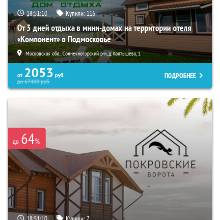
18:51:09
Купили:
116
От 3 дней отдыха в мини-домах на территории отеля
«Компонент» в Подмосковье
Московская обл., Солнечногорский р-н, д. Колтышево, 1
2053
ПОДРОБНЕЕ
от
руб.
до
67400
руб.
64
%
до
18:51:09
Купили:
7