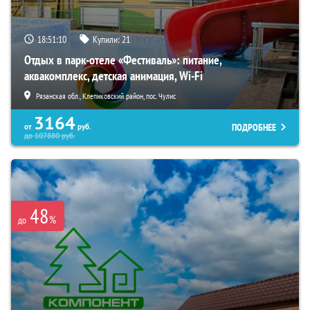
18:51:09
Купили:
21
Отдых в парк-отеле «Фестиваль»: питание,
аквакомплекс, детская анимация, Wi-Fi
Рязанская обл., Клепиковский район, пос. Чулис
3164
ПОДРОБНЕЕ
от
руб.
до
107880
руб.
48
%
до