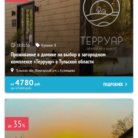
18:51:09
Купили:
8
Проживание в домике на выбор в загородном
комплексе «Терруар» в Тульской области
Тульская обл., Ясногорский р-н, с. Кузмищево
4780
ПОДРОБНЕЕ
от
руб.
до
57400
руб.
35
%
до