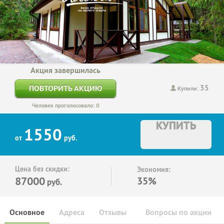
Акция завершилась
35
ПОВТОРИТЬ АКЦИЮ
Купили:
Человек проголосовало: 0
КУПИТЬ
1550
от
руб.
Цена без скидки:
Экономия:
87000
35%
руб.
Основное
Адреса
Отзывы
Вопросы по акции