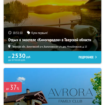
18:51:09
Купи первым!
Отдых в экоотеле «Киногородок» в Тверской области
Тверская обл., Бологовский р-н, Выползовское с/п, дер. Михайловское, д. 15
2530
ПОДРОБНЕЕ
от
руб.
до
173110
руб.
37
%
до