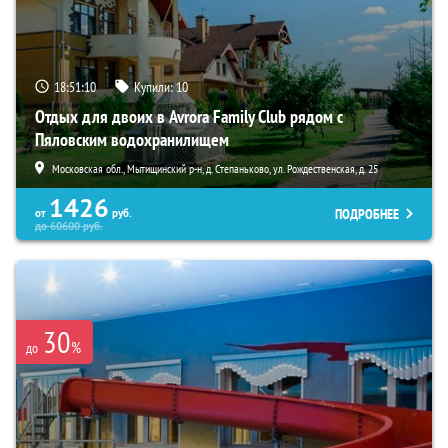
18:51:09
Купили:
10
Отдых для двоих в Avrora Family Club рядом с
Пяловским водохранилищем
Московская обл., Мытищинский р-н, д. Степаньково, ул. Рождественская, д. 25
1426
ПОДРОБНЕЕ
от
руб.
до
60600
руб.
30
%
до