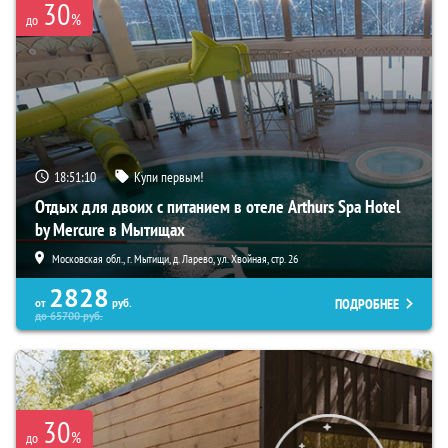
30
%
до
18:51:09
Купи первым!
Отдых для двоих с питанием в отеле Arthurs Spa Hotel
by Mercure в Мытищах
Московская обл., г. Мытищи, д. Ларево, ул. Хвойная, стр. 26
2828
ПОДРОБНЕЕ
от
руб.
до
65700
руб.
30
%
до