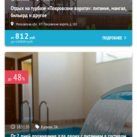
Отдых на турбазе «Покровские ворота»: питание, мангал,
бильярд и другое
Московская обл., КП Покровские ворота, д. 182
812
ПОДРОБНЕЕ
от
руб.
до
140800
руб.
48
%
до
18:51:09
Купили:
34
От 2 дней проживания для двоих с питанием в гостевом