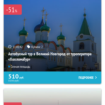
-51
%
11:41:40
Купили:
2
Автобусный тур в Великий Новгород от туроператора
«ХохломаТур»
Сенная площадь
510
ПОДРОБНЕЕ
руб.
5190
руб.