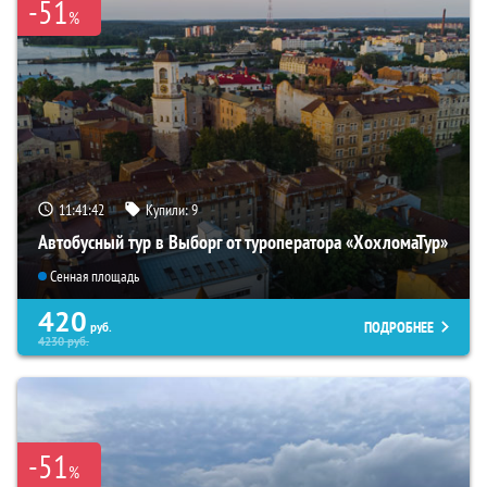
-51
%
11:41:40
Купили:
9
Автобусный тур в Выборг от туроператора «ХохломаТур»
Сенная площадь
420
ПОДРОБНЕЕ
руб.
4230
руб.
-51
%