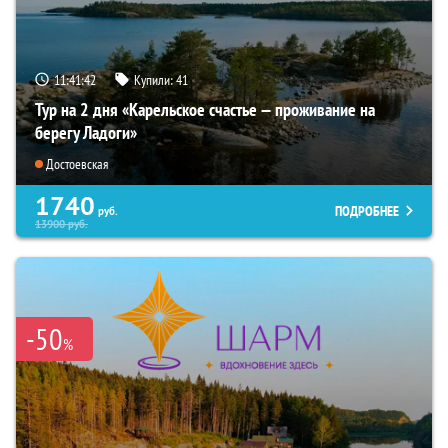
11:41:40
Купили:
41
Тур на 2 дня «Карельское счастье — проживание на
берегу Ладоги»
Достоевская
1740
ПОДРОБНЕЕ
руб.
13900
руб.
-50
%