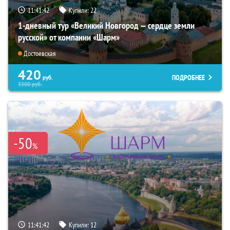
11:41:40
Купили:
22
1-дневный тур «Великий Новгород — сердце земли
русской» от компании «Шарм»
Достоевская
420
ПОДРОБНЕЕ
руб.
3300
руб.
-50
%
11:41:40
Купили:
12