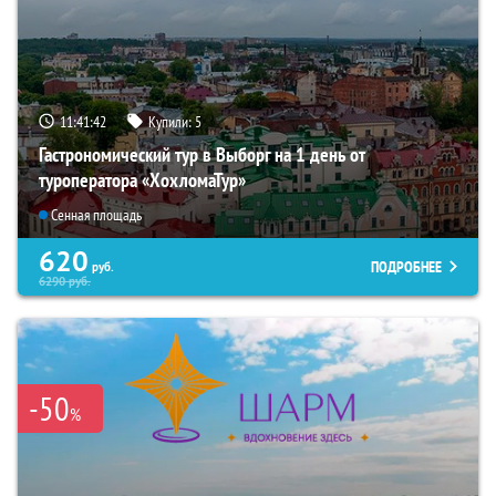
11:41:40
Купили:
5
Гастрономический тур в Выборг на 1 день от
туроператора «ХохломаТур»
Сенная площадь
620
ПОДРОБНЕЕ
руб.
6290
руб.
-50
%