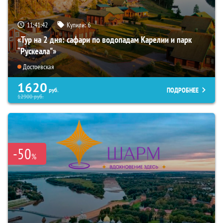
11:41:40
Купили:
6
«Тур на 2 дня: сафари по водопадам Карелии и парк
“Рускеала"»
Достоевская
1620
ПОДРОБНЕЕ
руб.
12900
руб.
-50
%