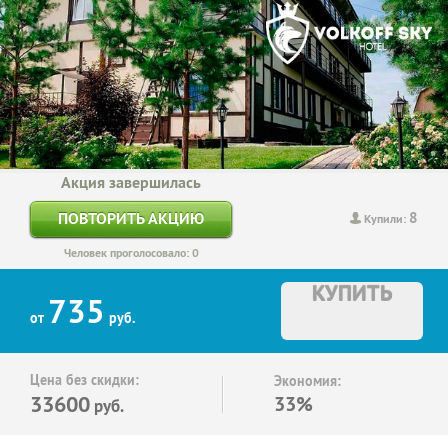
Акция завершилась
8
ПОВТОРИТЬ АКЦИЮ
Купили:
Человек проголосовало: 0
КУПИТЬ
735
от
руб.
Цена без скидки:
Экономия:
33600
33%
руб.