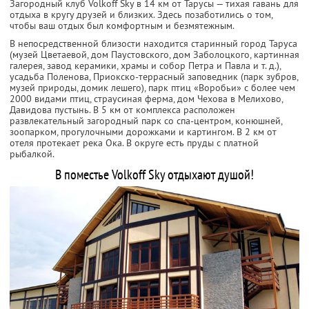
Загородный клуб Volkoff Sky в 14 км от Тарусы — тихая гавань для
отдыха в кругу друзей и близких. Здесь позаботились о том,
чтобы ваш отдых был комфортным и безмятежным.
В непосредственной близости находится старинный город Таруса
(музей Цветаевой, дом Паустовского, дом Заболоцкого, картинная
галерея, завод керамики, храмы и собор Петра и Павла и т. д.),
усадьба Поленова, Приокско-террасный заповедник (парк зубров,
музей природы, домик лешего), парк птиц «Воробьи» с более чем
2000 видами птиц, страусиная ферма, дом Чехова в Мелихово,
Давидова пустынь. В 5 км от комплекса расположен
развлекательный загородный парк со спа-центром, конюшней,
зоопарком, прогулочными дорожками и картингом. В 2 км от
отеля протекает река Ока. В округе есть пруды с платной
рыбалкой.
В поместье Volkoff Sky отдыхают душой!