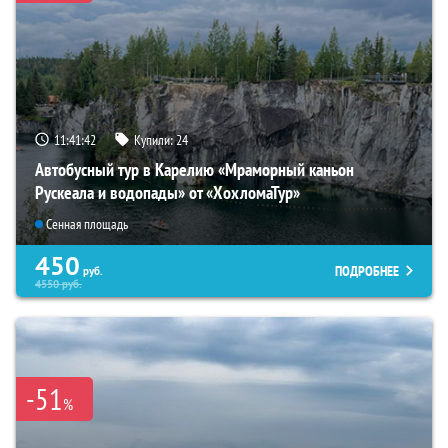
11:41:40
Купили:
24
Автобусный тур в Карелию «Мраморный каньон
Рускеала и водопады» от «ХохломаТур»
Сенная площадь
450
ПОДРОБНЕЕ
руб.
4550
руб.
-51
%