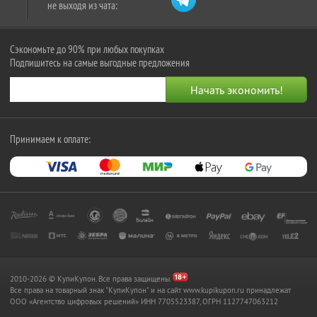
не выходя из чата:
Сэкономьте до 90% при любых покупках
Подпишитесь на самые выгодные предложения
Принимаем к оплате:
2010-2026 © КупиКупон. Все права защищены.
Все права на товарный знак "КупиКупон" и на сайт www.kupikupon.ru принадлежат
OOO «Агентство цифровых решений» ИНН 7705523387, ОГРН 1127747063212