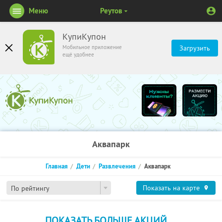
Меню
Реутов
КупиКупон
Мобильное приложение
Загрузить
ещё удобнее
Аквапарк
Главная
Дети
Развлечения
Аквапарк
Показать на карте
По рейтингу
ПОКАЗАТЬ БОЛЬШЕ АКЦИЙ