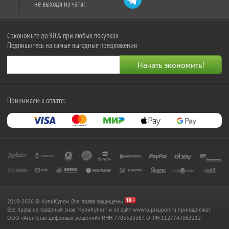
не выходя из чата:
Сэкономьте до 90% при любых покупках
Подпишитесь на самые выгодные предложения
Принимаем к оплате:
2010-2026 © КупиКупон. Все права защищены.
Все права на товарный знак "КупиКупон" и на сайт www.kupikupon.ru принадлежат
OOO «Агентство цифровых решений» ИНН 7705523387, ОГРН 1127747063212