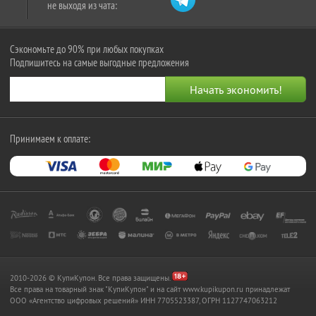
не выходя из чата:
Сэкономьте до 90% при любых покупках
Подпишитесь на самые выгодные предложения
Принимаем к оплате:
2010-2026 © КупиКупон. Все права защищены.
Все права на товарный знак "КупиКупон" и на сайт www.kupikupon.ru принадлежат
OOO «Агентство цифровых решений» ИНН 7705523387, ОГРН 1127747063212