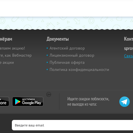
тнёрам
Документы
Кон
елаем акцию!
Агентский договор
spro
е, как Вебмастер
Лицензионный договор
Связ
е акции
Публичная оферта
Политика конфиденциальности
Ищите скидки поблизости,
не выходя из чата: