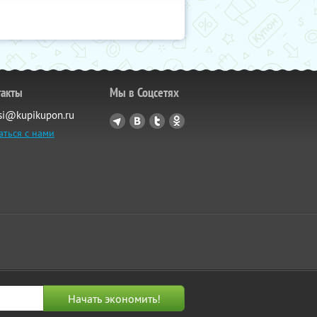
такты
Мы в Соцсетях
si@kupikupon.ru
аться с нами