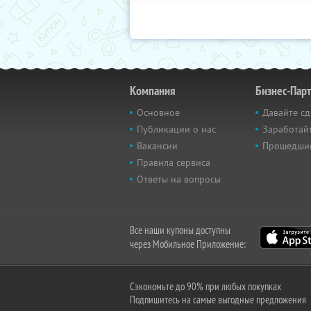
Компания
Бизнес-Пар
Основное
Давайте сд
Публикации о нас
Заработайт
Вакансии
Прошедши
Правила сервиса
Ответы на вопросы
Все наши купоны доступны
через Мобильное Приложение:
Сэкономьте до 90% при любых покупках
Подпишитесь на самые выгодные предложения