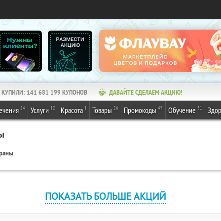
КУПИЛИ:
141 681 201
КУПОНОВ
ДАВАЙТЕ СДЕЛАЕМ АКЦИЮ!
24
12
1
26
49
31
ечения
Услуги
Красота
Товары
Промокоды
Обучение
Здор
ы
ораны
ПОКАЗАТЬ БОЛЬШЕ АКЦИЙ