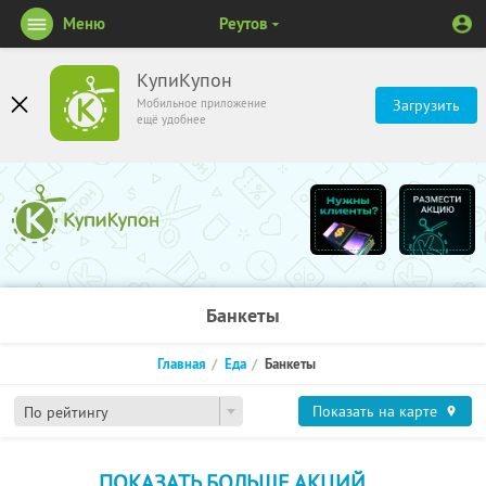
Меню
Реутов
КупиКупон
Мобильное приложение
Загрузить
ещё удобнее
Банкеты
Главная
Еда
Банкеты
Показать на карте
По рейтингу
ПОКАЗАТЬ БОЛЬШЕ АКЦИЙ