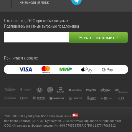
не выходя из чата:
Сэкономьте до 90% при любых покупках
Подпишитесь на самые выгодные предложения
Принимаем к оплате:
2010-2026 © КупиКупон. Все права защищены.
Все права на товарный знак "КупиКупон" и на сайт www.kupikupon.ru принадлежат
OOO «Агентство цифровых решений» ИНН 7705523387, ОГРН 1127747063212