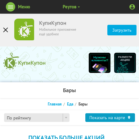
Меню
Реутов
КупиКупон
Мобильное приложение
Загрузить
ещё удобнее
Бары
Главная
Еда
Бары
Показать на карте
По рейтингу
ПОКАЗАТЬ БОЛЬШЕ АКЦИЙ