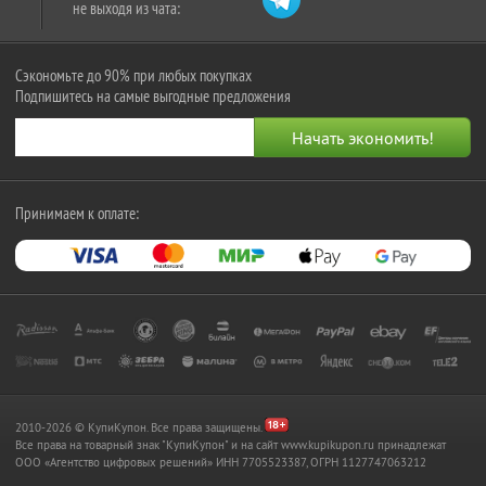
не выходя из чата:
Сэкономьте до 90% при любых покупках
Подпишитесь на самые выгодные предложения
Принимаем к оплате:
2010-2026 © КупиКупон. Все права защищены.
Все права на товарный знак "КупиКупон" и на сайт www.kupikupon.ru принадлежат
OOO «Агентство цифровых решений» ИНН 7705523387, ОГРН 1127747063212