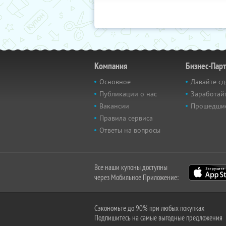
Компания
Бизнес-Пар
Основное
Давайте сд
Публикации о нас
Заработайт
Вакансии
Прошедши
Правила сервиса
Ответы на вопросы
Все наши купоны доступны
через Мобильное Приложение:
Сэкономьте до 90% при любых покупках
Подпишитесь на самые выгодные предложения