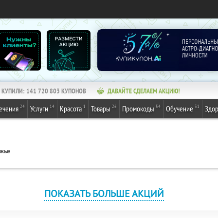
КУПИЛИ:
141 720 803
КУПОНОВ
ДАВАЙТЕ СДЕЛАЕМ АКЦИЮ!
24
14
1
26
54
31
ечения
Услуги
Красота
Товары
Промокоды
Обучение
Здор
ежье
ПОКАЗАТЬ БОЛЬШЕ АКЦИЙ