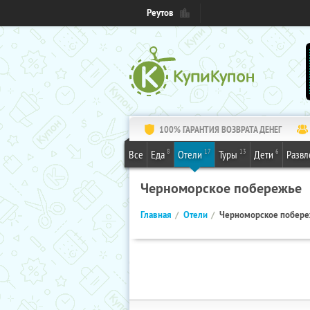
Реутов
100% ГАРАНТИЯ ВОЗВРАТА ДЕНЕГ
8
17
13
6
Все
Еда
Отели
Туры
Дети
Развл
Черноморское побережье
Главная
Отели
Черноморское побер