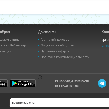
тнёрам
Документы
Кон
елаем акцию!
Агентский договор
spro
е, как Вебмастер
Лицензионный договор
Связ
е акции
Публичная оферта
Политика конфиденциальности
Ищите скидки поблизости,
не выходя из чата: