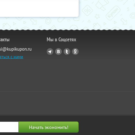
такты
Мы в Соцсетях
si@kupikupon.ru
аться с нами