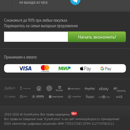
не выходя из чата:
Сэкономьте до 90% при любых покупках
Подпишитесь на самые выгодные предложения
Принимаем к оплате:
2010-2026 © КупиКупон. Все права защищены.
Все права на товарный знак "КупиКупон" и на сайт www.kupikupon.ru принадлежат
OOO «Агентство цифровых решений» ИНН 7705523387, ОГРН 1127747063212