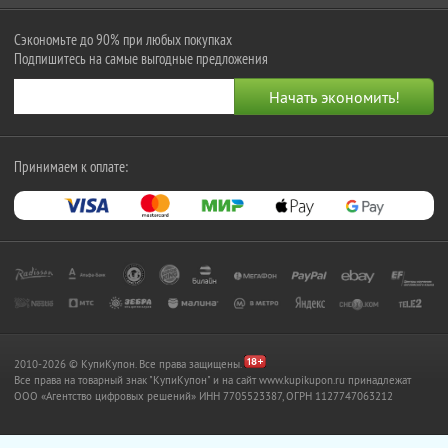
Сэкономьте до 90% при любых покупках
Подпишитесь на самые выгодные предложения
Принимаем к оплате:
2010-2026 © КупиКупон. Все права защищены.
Все права на товарный знак "КупиКупон" и на сайт www.kupikupon.ru принадлежат
OOO «Агентство цифровых решений» ИНН 7705523387, ОГРН 1127747063212