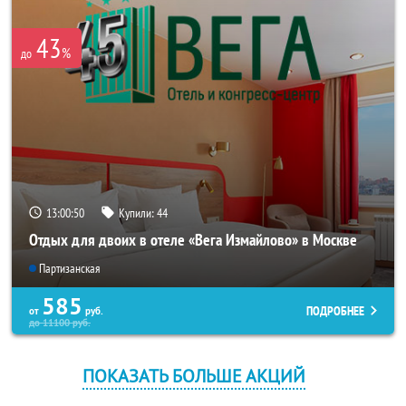
43
%
до
13:00:50
Купили:
44
Отдых для двоих в отеле «Вега Измайлово» в Москве
Партизанская
585
ПОДРОБНЕЕ
от
руб.
до
11100
руб.
ПОКАЗАТЬ БОЛЬШЕ АКЦИЙ