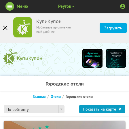
Меню
Реутов
КупиКупон
Мобильное приложение
Загрузить
ещё удобнее
Городские отели
Главная
Отели
Городские отели
Показать на карте
По рейтингу