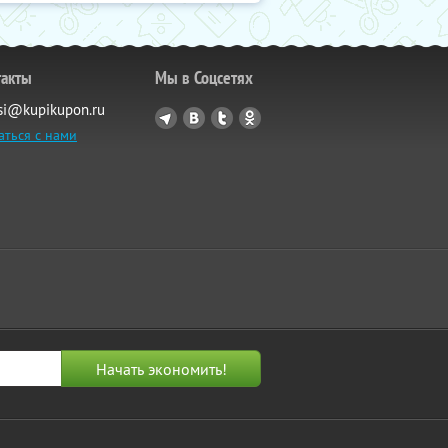
такты
Мы в Соцсетях
si@kupikupon.ru
аться с нами