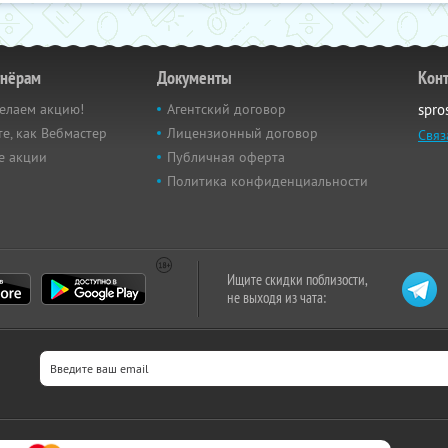
тнёрам
Документы
Кон
елаем акцию!
Агентский договор
spro
е, как Вебмастер
Лицензионный договор
Связ
е акции
Публичная оферта
Политика конфиденциальности
Ищите скидки поблизости,
не выходя из чата: