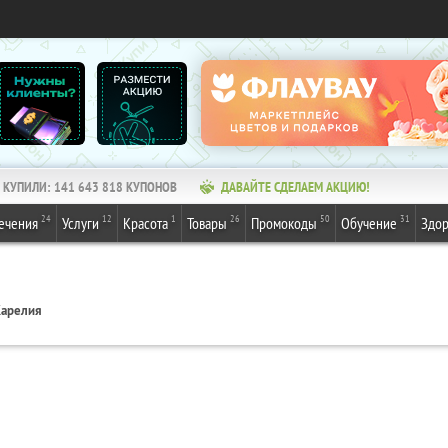
КУПИЛИ:
141 643 818
КУПОНОВ
ДАВАЙТЕ СДЕЛАЕМ АКЦИЮ!
24
12
1
26
50
31
ечения
Услуги
Красота
Товары
Промокоды
Обучение
Здор
арелия