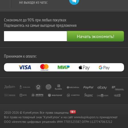
не выходя из чата:
Сэкономьте до 90% при любых покупках
Подпишитесь на самые выгодные предложения
Принимаем к оплате:
2010-2026 © КупиКупон. Все права защищены.
Все права на товарный знак "КупиКупон" и на сайт www.kupikupon.ru принадлежат
OOO «Агентство цифровых решений» ИНН 7705523387, ОГРН 1127747063212