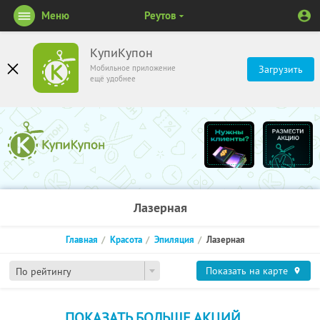
Меню
Реутов
КупиКупон
Мобильное приложение
Загрузить
ещё удобнее
Лазерная
Главная
Красота
Эпиляция
Лазерная
Показать на карте
По рейтингу
ПОКАЗАТЬ БОЛЬШЕ АКЦИЙ