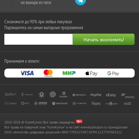
не выходя из чата:
Сэкономьте до 90% при любых покупках
Подпишитесь на самые выгодные предложения
Принимаем к оплате:
2010-2026 © КупиКупон. Все права защищены.
Все права на товарный знак "КупиКупон" и на сайт www.kupikupon.ru принадлежат
OOO «Агентство цифровых решений» ИНН 7705523387, ОГРН 1127747063212