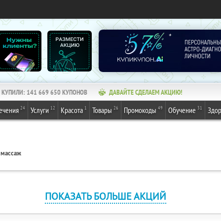
КУПИЛИ:
141 669 650
КУПОНОВ
ДАВАЙТЕ СДЕЛАЕМ АКЦИЮ!
24
12
1
26
49
31
ечения
Услуги
Красота
Товары
Промокоды
Обучение
Здор
 массаж
ПОКАЗАТЬ БОЛЬШЕ АКЦИЙ