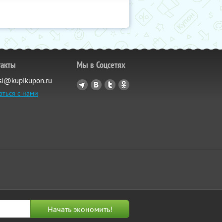
такты
Мы в Соцсетях
si@kupikupon.ru
аться с нами