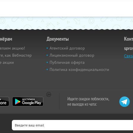
тнёрам
Документы
Кон
елаем акцию!
Агентский договор
spro
е, как Вебмастер
Лицензионный договор
Связ
е акции
Публичная оферта
Политика конфиденциальности
Ищите скидки поблизости,
не выходя из чата: