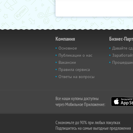
Компания
Бизнес-Пар
Основное
Давайте сд
Публикации о нас
Заработайт
Вакансии
Прошедши
Правила сервиса
Ответы на вопросы
Все наши купоны доступны
через Мобильное Приложение:
Сэкономьте до 90% при любых покупках
Подпишитесь на самые выгодные предложения