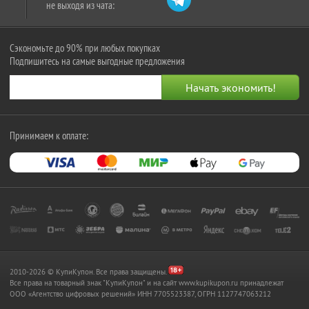
не выходя из чата:
Сэкономьте до 90% при любых покупках
Подпишитесь на самые выгодные предложения
Принимаем к оплате:
2010-2026 © КупиКупон. Все права защищены.
Все права на товарный знак "КупиКупон" и на сайт www.kupikupon.ru принадлежат
OOO «Агентство цифровых решений» ИНН 7705523387, ОГРН 1127747063212