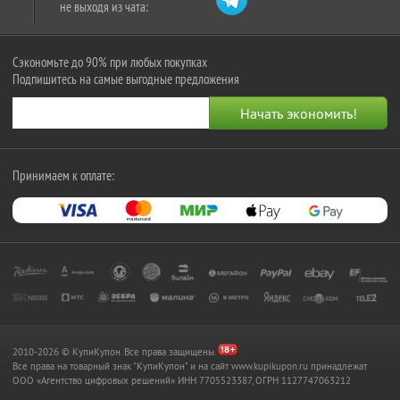
не выходя из чата:
Сэкономьте до 90% при любых покупках
Подпишитесь на самые выгодные предложения
Принимаем к оплате:
2010-2026 © КупиКупон. Все права защищены.
Все права на товарный знак "КупиКупон" и на сайт www.kupikupon.ru принадлежат
OOO «Агентство цифровых решений» ИНН 7705523387, ОГРН 1127747063212