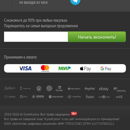
не выходя из чата:
Сэкономьте до 90% при любых покупках
Подпишитесь на самые выгодные предложения
Принимаем к оплате:
2010-2026 © КупиКупон. Все права защищены.
Все права на товарный знак "КупиКупон" и на сайт www.kupikupon.ru принадлежат
OOO «Агентство цифровых решений» ИНН 7705523387, ОГРН 1127747063212