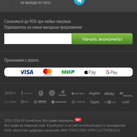
не выходя из чата:
Сэкономьте до 90% при любых покупках
Подпишитесь на самые выгодные предложения
Принимаем к оплате:
2010-2026 © КупиКупон. Все права защищены.
Все права на товарный знак "КупиКупон" и на сайт www.kupikupon.ru принадлежат
OOO «Агентство цифровых решений» ИНН 7705523387, ОГРН 1127747063212