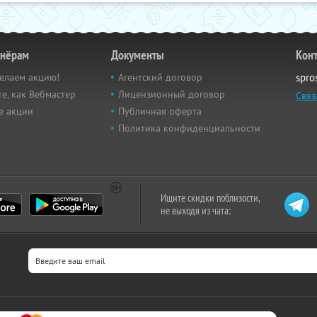
тнёрам
Документы
Кон
елаем акцию!
Агентский договор
spro
е, как Вебмастер
Лицензионный договор
Связ
е акции
Публичная оферта
Политика конфиденциальности
Ищите скидки поблизости,
не выходя из чата: