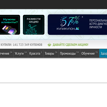
КУПИЛИ:
141 723 349
КУПОНОВ
ДАВАЙТЕ СДЕЛАЕМ АКЦИЮ!
24
14
1
26
54
31
ечения
Услуги
Красота
Товары
Промокоды
Обучение
Здор