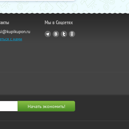
такты
Мы в Соцсетях
si@kupikupon.ru
аться с нами