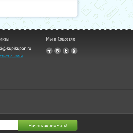
такты
Мы в Соцсетях
si@kupikupon.ru
аться с нами