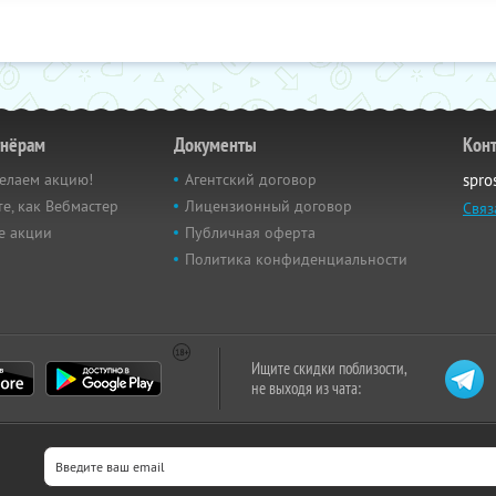
тнёрам
Документы
Кон
елаем акцию!
Агентский договор
spro
е, как Вебмастер
Лицензионный договор
Связ
е акции
Публичная оферта
Политика конфиденциальности
Ищите скидки поблизости,
не выходя из чата: