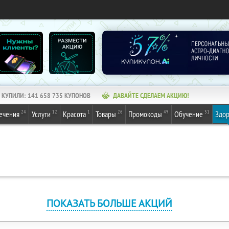
КУПИЛИ:
141 658 735
КУПОНОВ
ДАВАЙТЕ СДЕЛАЕМ АКЦИЮ!
24
12
1
26
49
31
ечения
Услуги
Красота
Товары
Промокоды
Обучение
Здор
ПОКАЗАТЬ БОЛЬШЕ АКЦИЙ