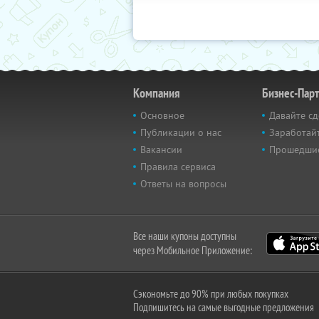
Компания
Бизнес-Пар
Основное
Давайте сд
Публикации о нас
Заработайт
Вакансии
Прошедши
Правила сервиса
Ответы на вопросы
Все наши купоны доступны
через Мобильное Приложение:
Сэкономьте до 90% при любых покупках
Подпишитесь на самые выгодные предложения