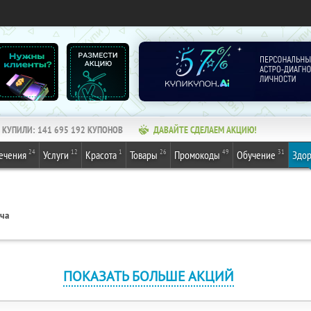
КУПИЛИ:
141 695 192
КУПОНОВ
ДАВАЙТЕ СДЕЛАЕМ АКЦИЮ!
24
12
1
26
49
31
ечения
Услуги
Красота
Товары
Промокоды
Обучение
Здор
ача
ПОКАЗАТЬ БОЛЬШЕ АКЦИЙ