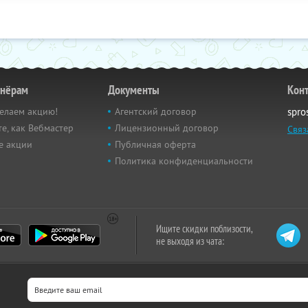
тнёрам
Документы
Кон
елаем акцию!
Агентский договор
spro
е, как Вебмастер
Лицензионный договор
Связ
е акции
Публичная оферта
Политика конфиденциальности
Ищите скидки поблизости,
не выходя из чата: