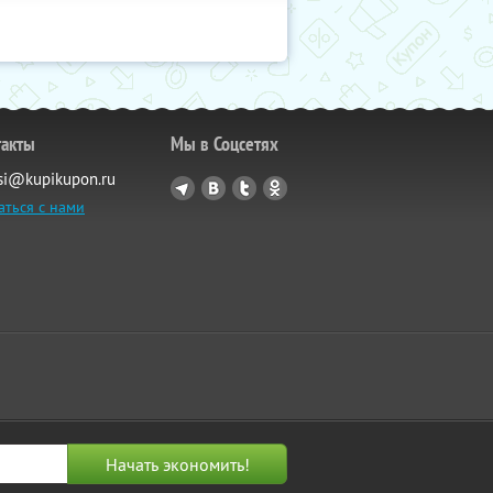
такты
Мы в Соцсетях
si@kupikupon.ru
аться с нами