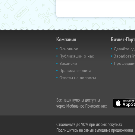
Компания
Бизнес-Пар
Основное
Давайте сд
Публикации о нас
Заработайт
Вакансии
Прошедши
Правила сервиса
Ответы на вопросы
Все наши купоны доступны
через Мобильное Приложение:
Сэкономьте до 90% при любых покупках
Подпишитесь на самые выгодные предложения