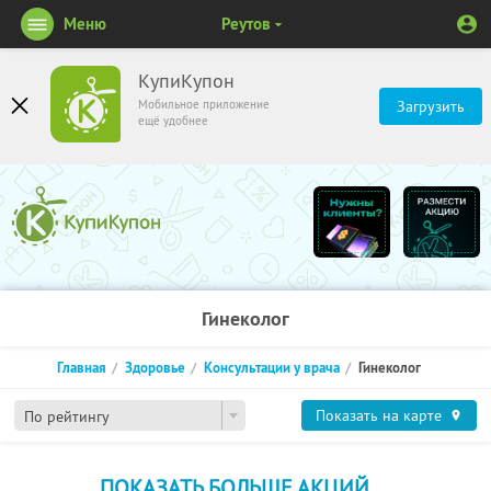
Меню
Реутов
КупиКупон
Мобильное приложение
Загрузить
ещё удобнее
Гинеколог
Главная
Здоровье
Консультации у врача
Гинеколог
Показать на карте
По рейтингу
ПОКАЗАТЬ БОЛЬШЕ АКЦИЙ