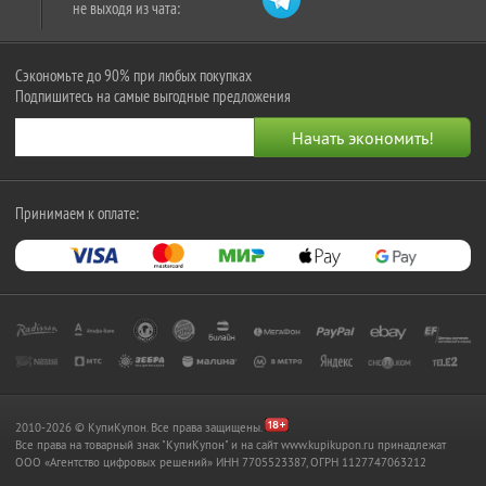
не выходя из чата:
Сэкономьте до 90% при любых покупках
Подпишитесь на самые выгодные предложения
Принимаем к оплате:
2010-2026 © КупиКупон. Все права защищены.
Все права на товарный знак "КупиКупон" и на сайт www.kupikupon.ru принадлежат
OOO «Агентство цифровых решений» ИНН 7705523387, ОГРН 1127747063212