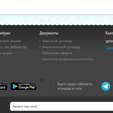
тнёрам
Документы
Кон
елаем акцию!
Агентский договор
spro
е, как Вебмастер
Лицензионный договор
Связ
е акции
Публичная оферта
Политика конфиденциальности
Ищите скидки поблизости,
не выходя из чата: