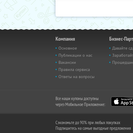
Компания
Бизнес-Пар
Основное
Давайте сд
Публикации о нас
Заработайт
Вакансии
Прошедши
Правила сервиса
Ответы на вопросы
Все наши купоны доступны
через Мобильное Приложение:
Сэкономьте до 90% при любых покупках
Подпишитесь на самые выгодные предложения