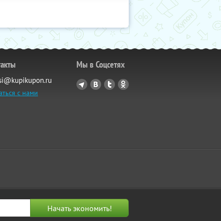
такты
Мы в Соцсетях
si@kupikupon.ru
аться с нами