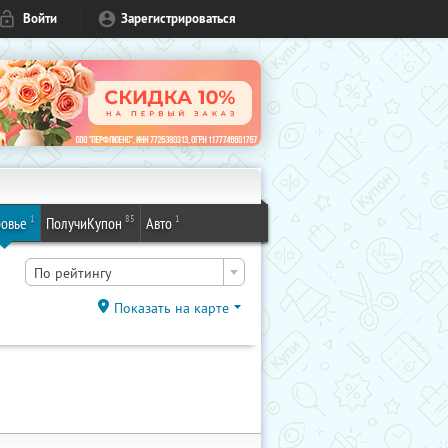
Войти
Зарегистрироваться
1
85
1
овье
ПолучиКупон
Авто
По рейтингу
Показать на карте