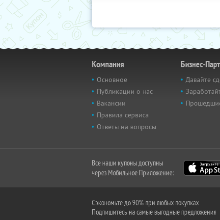
Компания
Бизнес-Пар
Основное
Давайте сд
Публикации о нас
Заработайт
Вакансии
Прошедши
Правила сервиса
Ответы на вопросы
Все наши купоны доступны
через Мобильное Приложение:
Сэкономьте до 90% при любых покупках
Подпишитесь на самые выгодные предложения