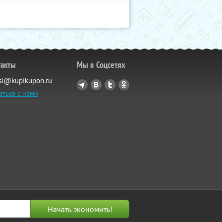
такты
Мы в Соцсетях
si@kupikupon.ru
аться с нами