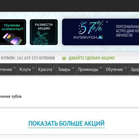
КУПИЛИ:
141 659 253
КУПОНОВ
ДАВАЙТЕ СДЕЛАЕМ АКЦИЮ!
24
12
1
26
49
31
ечения
Услуги
Красота
Товары
Промокоды
Обучение
Здор
чение зубов
ПОКАЗАТЬ БОЛЬШЕ АКЦИЙ