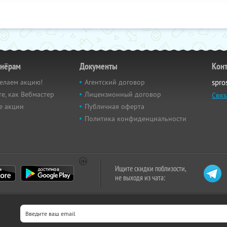
тнёрам
Документы
Кон
елаем акцию!
Агентский договор
spro
е, как Вебмастер
Лицензионный договор
Связ
е акции
Публичная оферта
Политика конфиденциальности
Ищите скидки поблизости,
не выходя из чата: