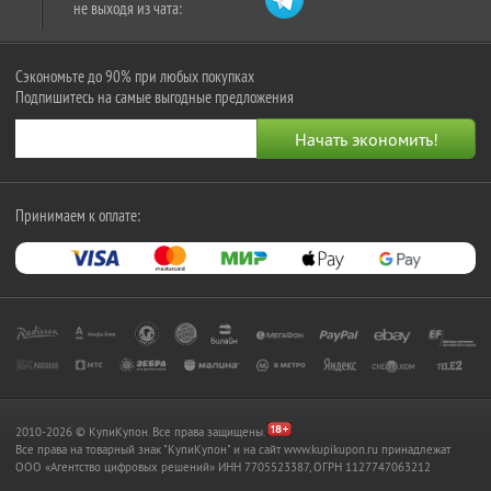
не выходя из чата:
Сэкономьте до 90% при любых покупках
Подпишитесь на самые выгодные предложения
Принимаем к оплате:
2010-2026 © КупиКупон. Все права защищены.
Все права на товарный знак "КупиКупон" и на сайт www.kupikupon.ru принадлежат
OOO «Агентство цифровых решений» ИНН 7705523387, ОГРН 1127747063212