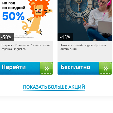
-50
%
-15
%
Подписка Premium на 12 месяцев от
Авторские онлайн-курсы «Грокаем
02:37:41
Получи первым!
02:37:41
Получили:
4
сервиса LinguaLeo
английский»
Россия
Россия
Перейти
Бесплатно
ПОКАЗАТЬ БОЛЬШЕ АКЦИЙ