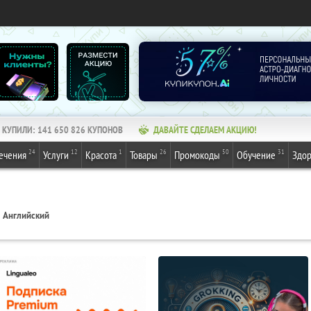
КУПИЛИ:
141 650 826
КУПОНОВ
ДАВАЙТЕ СДЕЛАЕМ АКЦИЮ!
24
12
1
26
50
31
ечения
Услуги
Красота
Товары
Промокоды
Обучение
Здор
Английский