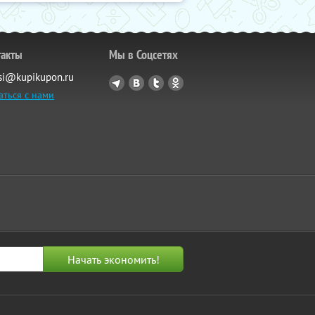
такты
Мы в Соцсетях
si@kupikupon.ru
аться с нами