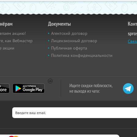
тнёрам
Документы
Кон
елаем акцию!
Агентский договор
spro
е, как Вебмастер
Лицензионный договор
Связ
е акции
Публичная оферта
Политика конфиденциальности
Ищите скидки поблизости,
не выходя из чата: