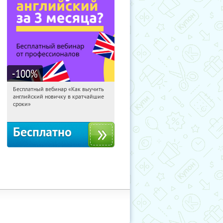
-100
%
Бесплатный вебинар «Как выучить
02:37:41
Получили:
16
английский новичку в кратчайшие
Россия
сроки»
Бесплатно