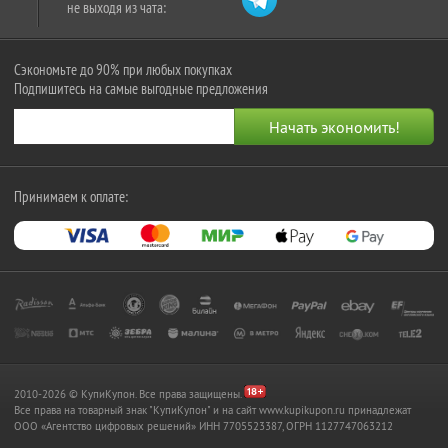
не выходя из чата:
Сэкономьте до 90% при любых покупках
Подпишитесь на самые выгодные предложения
Принимаем к оплате:
2010-2026 © КупиКупон. Все права защищены.
Все права на товарный знак "КупиКупон" и на сайт www.kupikupon.ru принадлежат
OOO «Агентство цифровых решений» ИНН 7705523387, ОГРН 1127747063212