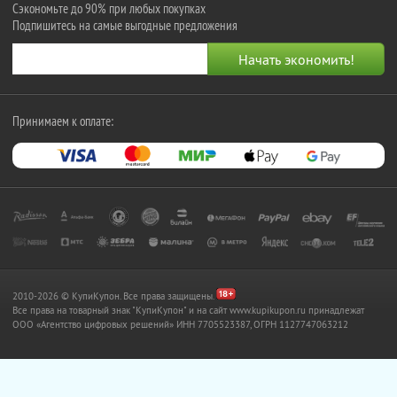
Сэкономьте до 90% при любых покупках
Подпишитесь на самые выгодные предложения
Принимаем к оплате:
2010-2026 © КупиКупон. Все права защищены.
Все права на товарный знак "КупиКупон" и на сайт www.kupikupon.ru принадлежат
OOO «Агентство цифровых решений» ИНН 7705523387, ОГРН 1127747063212