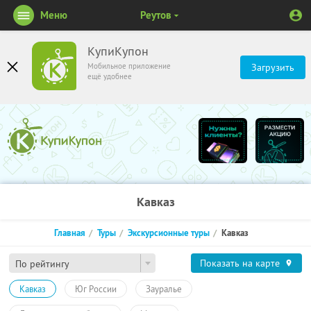
Меню
Реутов
КупиКупон
Мобильное приложение
Загрузить
ещё удобнее
Кавказ
Главная
Туры
Экскурсионные туры
Кавказ
Показать на карте
По рейтингу
Кавказ
Юг России
Зауралье