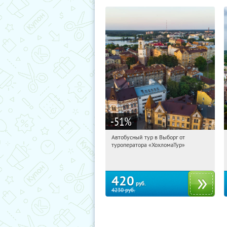
-51
%
Автобусный тур в Выборг от
07:27:11
Купили:
9
туроператора «ХохломаТур»
Сенная площадь
420
руб.
4230
руб.