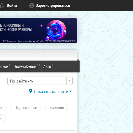
Войти
Зарегистрироваться
1
90
1
овье
ПолучиКупон
Авто
По рейтингу
Показать на карте
ия
Подмосковье
Карелия
к