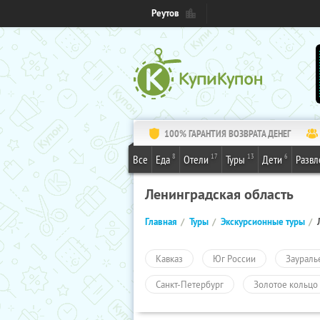
Реутов
100% ГАРАНТИЯ ВОЗВРАТА ДЕНЕГ
8
17
13
6
Все
Еда
Отели
Туры
Дети
Развл
Ленинградская область
Главная
Туры
Экскурсионные туры
Кавказ
Юг России
Заураль
Санкт-Петербург
Золотое кольцо