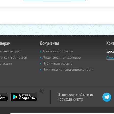
тнёрам
Документы
Кон
елаем акцию!
Агентский договор
spro
е, как Вебмастер
Лицензионный договор
Связ
е акции
Публичная оферта
Политика конфиденциальности
Ищите скидки поблизости,
не выходя из чата: