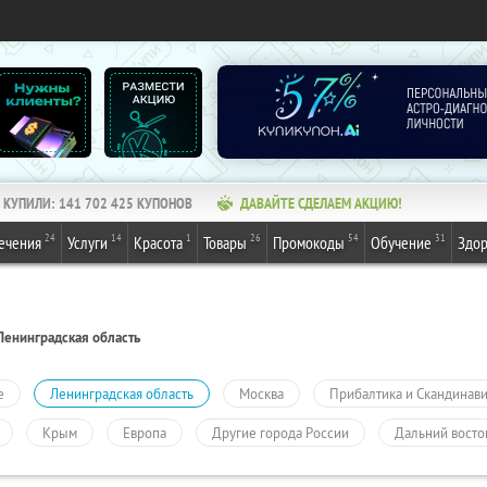
КУПИЛИ:
141 702 425
КУПОНОВ
ДАВАЙТЕ СДЕЛАЕМ АКЦИЮ!
24
14
1
26
54
31
ечения
Услуги
Красота
Товары
Промокоды
Обучение
Здор
Ленинградская область
е
Ленинградская область
Москва
Прибалтика и Скандинав
Крым
Европа
Другие города России
Дальний восто