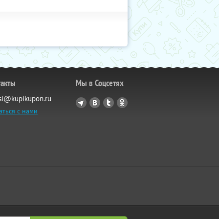
такты
Мы в Соцсетях
si@kupikupon.ru
аться с нами