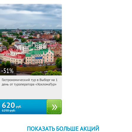
-51
%
Гастрономический тур в Выборг на 1
07:27:11
Купили:
5
день от туроператора «ХохломаТур»
Сенная площадь
620
руб.
6290
руб.
ПОКАЗАТЬ БОЛЬШЕ АКЦИЙ