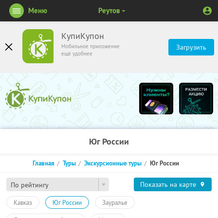
Меню
Реутов
КупиКупон
Мобильное приложение
Загрузить
ещё удобнее
Юг России
Главная
Туры
Экскурсионные туры
Юг России
Показать на карте
По рейтингу
Кавказ
Юг России
Зауралье