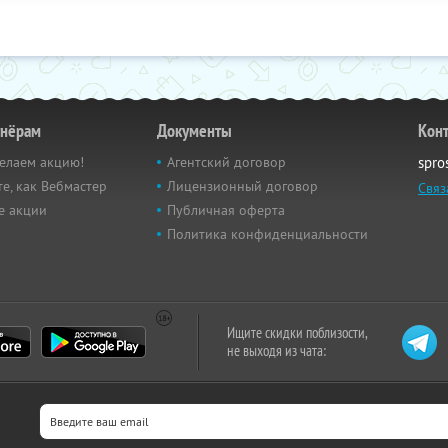
тнёрам
Документы
Кон
елаем акцию!
Агентский договор
spro
е, как Вебмастер
Лицензионный договор
Связ
е акции
Публичная оферта
Политика конфиденциальности
Ищите скидки поблизости,
не выходя из чата: