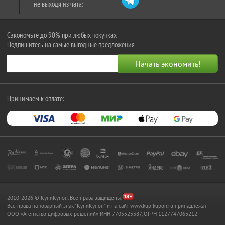
не выходя из чата:
Сэкономьте до 90% при любых покупках
Подпишитесь на самые выгодные предложения
Принимаем к оплате:
2010-2026 © КупиКупон. Все права защищены.
Все права на товарный знак "КупиКупон" и на сайт www.kupikupon.ru принадлежат
OOO «Агентство цифровых решений» ИНН 7705523387, ОГРН 1127747063212