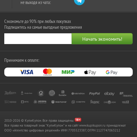
не выходя из чата:
Сэкономьте до 90% при любых покупках
Подпишитесь на самые выгодные предложения
Принимаем к оплате:
2010-2026 © КупиКупон. Все права защищены.
Все права на товарный знак "КупиКупон" и на сайт www.kupikupon.ru принадлежат
OOO «Агентство цифровых решений» ИНН 7705523387, ОГРН 1127747063212