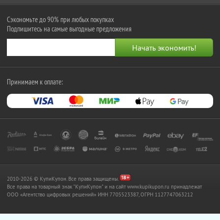
Сэкономьте до 90% при любых покупках
Подпишитесь на самые выгодные предложения
Принимаем к оплате:
2010-2026 © КупиКупон. Все права защищены.
Все права на товарный знак "КупиКупон" и на сайт www.kupikupon.ru принадлежат
OOO «Агентство цифровых решений» ИНН 7705523387, ОГРН 1127747063212