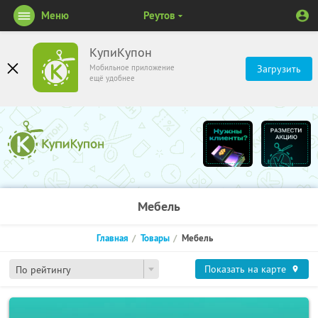
Меню
Реутов
КупиКупон
Мобильное приложение
Загрузить
ещё удобнее
Мебель
Главная
Товары
Мебель
Показать на карте
По рейтингу