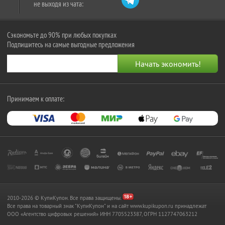
не выходя из чата:
Сэкономьте до 90% при любых покупках
Подпишитесь на самые выгодные предложения
Принимаем к оплате:
2010-2026 © КупиКупон. Все права защищены.
Все права на товарный знак "КупиКупон" и на сайт www.kupikupon.ru принадлежат
OOO «Агентство цифровых решений» ИНН 7705523387, ОГРН 1127747063212