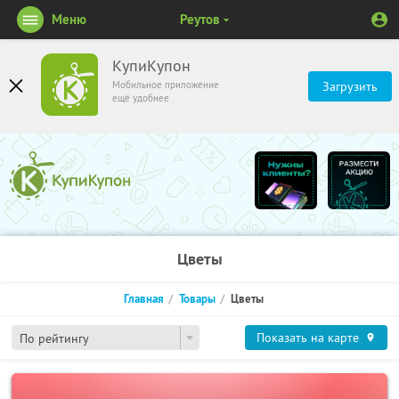
Меню
Реутов
КупиКупон
Мобильное приложение
Загрузить
ещё удобнее
Цветы
Главная
Товары
Цветы
Показать на карте
По рейтингу